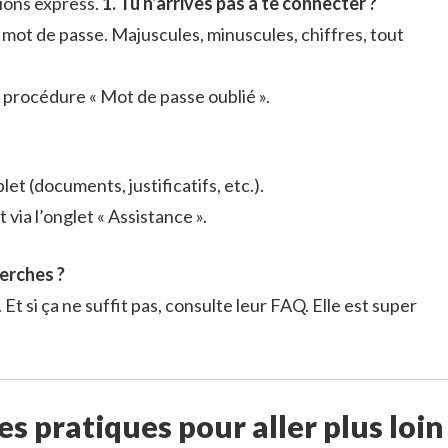
ions express.
1. Tu n’arrives pas à te connecter ?
n mot de passe. Majuscules, minuscules, chiffres, tout
a procédure « Mot de passe oublié ».
et (documents, justificatifs, etc.).
 via l’onglet « Assistance ».
herches ?
 Et si ça ne suffit pas, consulte leur FAQ. Elle est super
es pratiques pour aller plus loin