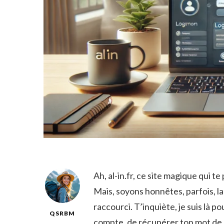
Ah, al-in.fr, ce site magique qui t
Mais, soyons honnêtes, parfois, l
raccourci. T’inquiète, je suis là p
QSRBM
compte, de récupérer ton mot de 