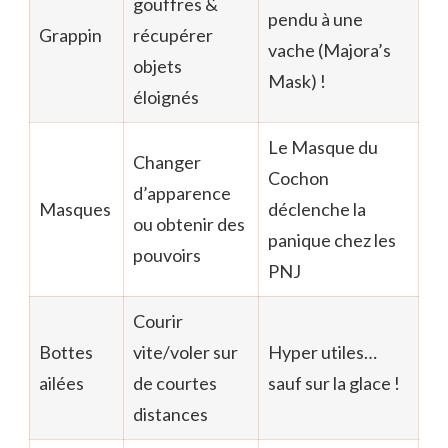
gouffres &
pendu à une
Grappin
récupérer
vache (Majora’s
objets
Mask) !
éloignés
Le Masque du
Changer
Cochon
d’apparence
Masques
déclenche la
ou obtenir des
panique chez les
pouvoirs
PNJ
Courir
Bottes
vite/voler sur
Hyper utiles…
ailées
de courtes
sauf sur la glace !
distances