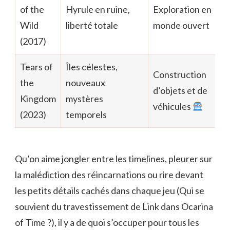
of the
Hyrule en ruine,
Exploration en
Wild
liberté totale
monde ouvert
(2017)
Tears of
Îles célestes,
Construction
the
nouveaux
d’objets et de
Kingdom
mystères
véhicules
(2023)
temporels
Qu’on aime jongler entre les timelines, pleurer sur
la malédiction des réincarnations ou rire devant
les petits détails cachés dans chaque jeu (Qui se
souvient du travestissement de Link dans Ocarina
of Time ?), il y a de quoi s’occuper pour tous les